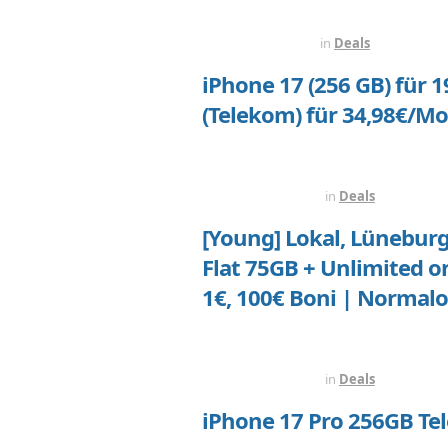
VOR 6 TAGEN
in
Deals
iPhone 17 (256 GB) für 
(Telekom) für 34,98€/M
VOR 1 WOCHE
in
Deals
[Young] Lokal, Lüneburg
Flat 75GB + Unlimited 
1€, 100€ Boni | Normalo
VOR 1 WOCHE
in
Deals
iPhone 17 Pro 256GB Te