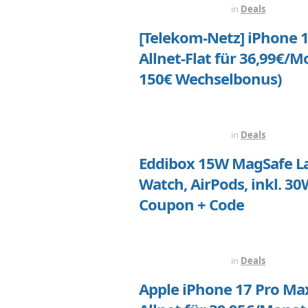
VOR 2 WOCHEN
in
Deals
[Telekom-Netz] iPhone 1
Allnet-Flat für 36,99€/M
150€ Wechselbonus)
VOR 2 WOCHEN
in
Deals
Eddibox 15W MagSafe Lad
Watch, AirPods, inkl. 30
Coupon + Code
VOR 2 WOCHEN
in
Deals
Apple iPhone 17 Pro Max