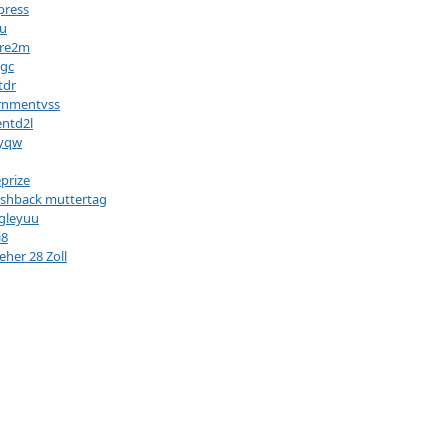
press
4u
ere2m
ggc
tdr
rnmentvss
ntd2l
yqw
eprize
shback muttertag
gleyuu
i8
eher 28 Zoll