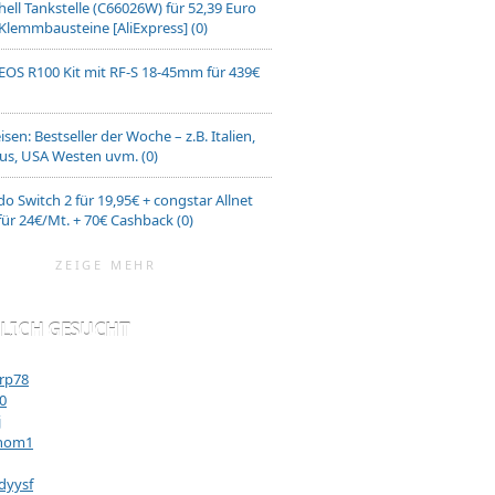
ell Tankstelle (C66026W) für 52,39 Euro
 Klemmbausteine [AliExpress] (0)
EOS R100 Kit mit RF-S 18-45mm für 439€
isen: Bestseller der Woche – z.B. Italien,
us, USA Westen uvm. (0)
o Switch 2 für 19,95€ + congstar Allnet
ür 24€/Mt. + 70€ Cashback (0)
ZEIGE MEHR
LICH GESUCHT
rp78
40
j
hom1
dyysf