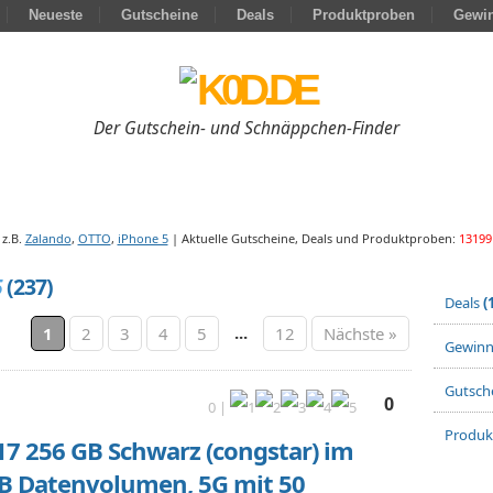
Neueste
Gutscheine
Deals
Produktproben
Gewin
Der Gutschein- und Schnäppchen-Finder
z.B.
Zalando
,
OTTO
,
iPhone 5
| Aktuelle Gutscheine, Deals und Produktproben:
13199
5
(237)
Deals
(
...
1
2
3
4
5
12
Nächste »
Gewinn
Gutsch
0
0 |
Produ
17 256 GB Schwarz (congstar) im
B Datenvolumen, 5G mit 50