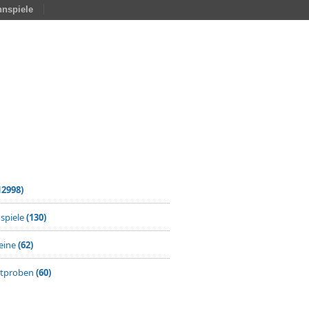
nspiele
12998)
spiele
(130)
eine
(62)
ktproben
(60)