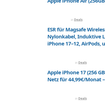
Apple iPhone Air (256GB)
VOR 1 TAG
in
Deals
ESR für Magsafe Wireles
Nylonkabel, Induktive 
iPhone 17–12, AirPods, 
VOR 2 TAGEN
in
Deals
Apple iPhone 17 (256 G
Netz für 44,99€/Monat –
VOR 4 TAGEN
in
Deals