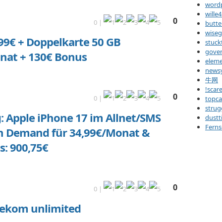
word
wille
0
0 |
butt
wise
199€ + Doppelkarte 50 GB
stuck
gove
onat + 130€ Bonus
eleme
news
牛网
!scar
0
0 |
topca
strug
: Apple iPhone 17 im Allnet/SMS
dustt
Ferns
on Demand für 34,99€/Monat &
s: 900,75€
0
0 |
lekom unlimited