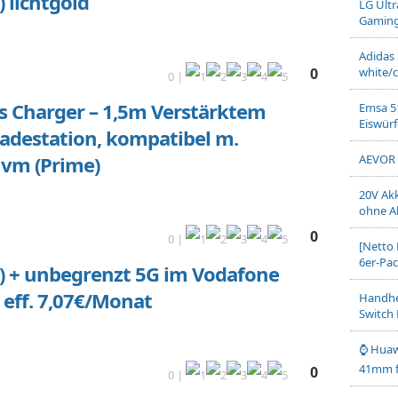
 lichtgold
LG Ult
Gaming-
Adidas 
0
white/c
0 |
s Charger – 1,5m Verstärktem
Emsa 5
Eiswürf
Ladestation, kompatibel m.
uvm (Prime)
AEVOR 
20V Akk
ohne A
0
0 |
[Netto 
6er-Pack
B) + unbegrenzt 5G im Vodafone
 eff. 7,07€/Monat
Handhe
Switch 
⌚ Huaw
41mm fü
0
0 |