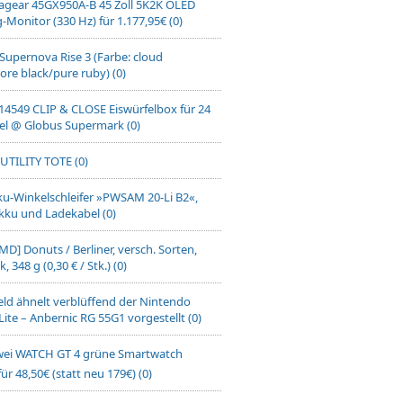
ragear 45GX950A-B 45 Zoll 5K2K OLED
Monitor (330 Hz) für 1.177,95€ (0)
Supernova Rise 3 (Farbe: cloud
ore black/pure ruby) (0)
14549 CLIP & CLOSE Eiswürfelbox für 24
el @ Globus Supermark (0)
UTILITY TOTE (0)
u-Winkelschleifer »PWSAM 20-Li B2«,
kku und Ladekabel (0)
MD] Donuts / Berliner, versch. Sorten,
, 348 g (0,30 € / Stk.) (0)
ld ähnelt verblüffend der Nintendo
Lite – Anbernic RG 55G1 vorgestellt (0)
ei WATCH GT 4 grüne Smartwatch
r 48,50€ (statt neu 179€) (0)