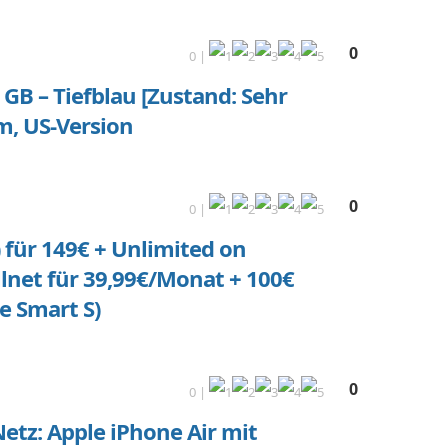
0
0 |
GB – Tiefblau [Zustand: Sehr
m, US-Version
0
0 |
 für 149€ + Unlimited on
net für 39,99€/Monat + 100€
 Smart S)
0
0 |
etz: Apple iPhone Air mit