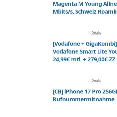
Magenta M Young Allnet
Mbits/s, Schweiz Roami
VOR 2 WOCHEN
in
Deals
[Vodafone + GigaKombi]
Vodafone Smart Lite You
24,99€ mtl. + 279,00€ Z
VOR 2 WOCHEN
in
Deals
[CB] iPhone 17 Pro 256G
Rufnummermitnahme | A