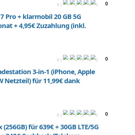
0
0 |
7 Pro + klarmobil 20 GB 5G
onat + 4,95€ Zuzahlung (inkl.
0
0 |
estation 3-in-1 (iPhone, Apple
W Netzteil) für 11,99€ dank
0
0 |
 (256GB) für 639€ + 30GB LTE/5G