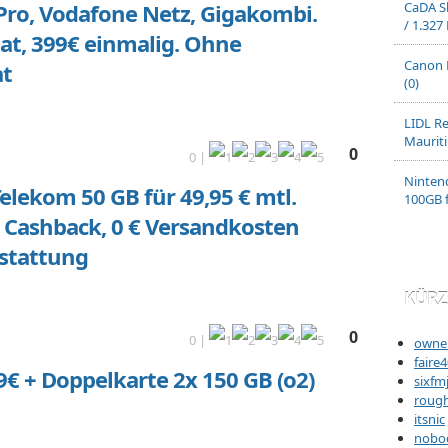
 Pro, Vodafone Netz, Gigakombi.
CaDA Sh
/ 1.327
at, 399€ einmalig. Ohne
Canon 
at
(0)
LIDL Re
Mauriti
0
0 |
Nintend
elekom 50 GB für 49,95 € mtl.
100GB f
€ Cashback, 0 € Versandkosten
stattung
KÜRZ
0
0 |
owne
faire
9€ + Doppelkarte 2x 150 GB (o2)
sixfm
roug
itsnic
nobo