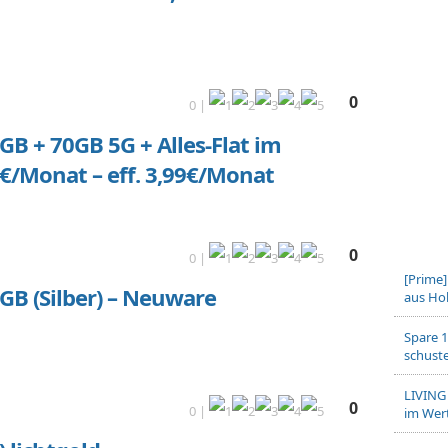
0
0 |
GB + 70GB 5G + Alles-Flat im
€/Monat – eff. 3,99€/Monat
0
0 |
[Prime
GB (Silber) – Neuware
aus Hol
Spare 1
schuste
LIVING
0
0 |
im Wert