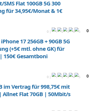
/SMS Flat 100GB 5G 300
ng für 34,95€/Monat & 1€
0
0 |
 iPhone 17 256GB + 90GB 5G
ng (+5€ mtl. ohne GK) für
Z | 150€ Gesamtboni
0
0 |
B im Vertrag für 998,75€ mit
llnet Flat 70GB | 50Mbit/s