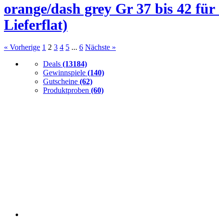
orange/dash grey Gr 37 bis 42 für
Lieferflat)
« Vorherige
1
2
3
4
5
...
6
Nächste »
Deals
(13184)
Gewinnspiele
(140)
Gutscheine
(62)
Produktproben
(60)