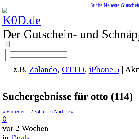
Suche
Neueste
Gutschei
Der Gutschein- und Schnäp
z.B.
Zalando
,
OTTO
,
iPhone 5
| Akt
Suchergebnisse für
otto
(114)
« Vorherige
1
2
3
4
5
...
6
Nächste »
0
vor 2 Wochen
in
Deals