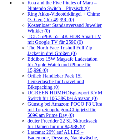
Koa and the Five Pirates of Mara –
Nintendo Switch – Physisch (0)
Ring Akku-Videotürklingel + Chime
(3. Gen.) für 49,99€ (0)
Kostenloser Standartversand Juwelier
Winkler (0)
TCL 55P6K 55″ 4K HDR Smart TV
mit Google TV für 259€ (0)
The North Face Trishull Full Zip
Jacket in drei Größen (0)
Eddibox 15W Magsafe Ladestation
für Apple Watch und iPhone für
15,99€ (0)
Ortlieb Handlebar Pack 15l
Lenkertasche für Gravel und
Bikepacking (0)
UGREEN HDMI+Displayport KVM
Switch für 106,38€ bei Amazon (0)
Günstig bei Amazon: POCO F8 Ultra
mit Top-Snapdragon-Chip jetzt für
569€ am Prime Day (0)
deuter Freerider 22 SL Skirucksack
für Damen für nur 84,98€ (0)
Lascana: 20% auf ALLES –
Bademode, Dessous, Nachtwäsche,