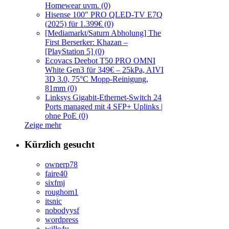
Homewear uvm. (0)
Hisense 100″ PRO QLED-TV E7Q
(2025) für 1.399€ (0)
[Mediamarkt/Saturn Abholung] The
First Berserker: Khazan –
[PlayStation 5] (0)
Ecovacs Deebot T50 PRO OMNI
White Gen3 für 349€ – 25kPa, AIVI
3D 3.0, 75°C Mopp-Reinigung,
81mm (0)
Linksys Gigabit-Ethernet-Switch 24
Ports managed mit 4 SFP+ Uplinks |
ohne PoE (0)
Zeige mehr
Kürzlich gesucht
ownerp78
faire40
sixfmj
roughom1
itsnic
nobodyysf
wordpress
wille4u