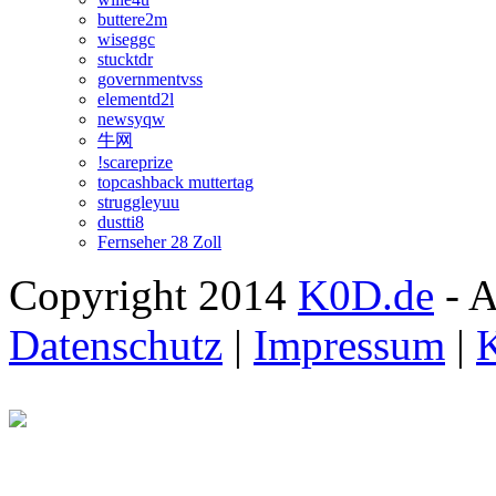
buttere2m
wiseggc
stucktdr
governmentvss
elementd2l
newsyqw
牛网
!scareprize
topcashback muttertag
struggleyuu
dustti8
Fernseher 28 Zoll
Copyright 2014
K0D.de
- A
Datenschutz
|
Impressum
|