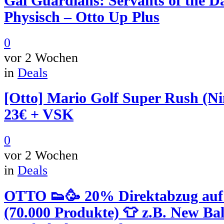
Gal Guardians: Servants of the D
Physisch – Otto Up Plus
0
vor 2 Wochen
in
Deals
[Otto] Mario Golf Super Rush (Ni
23€ + VSK
0
vor 2 Wochen
in
Deals
OTTO 👟🥳 20% Direktabzug auf
(70.000 Produkte) 👕 z.B. New Ba