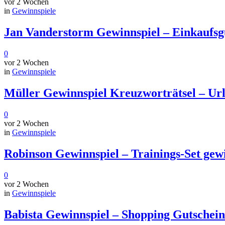
vor 2 Wochen
in
Gewinnspiele
Jan Vanderstorm Gewinnspiel – Einkaufsg
0
vor 2 Wochen
in
Gewinnspiele
Müller Gewinnspiel Kreuzworträtsel – Ur
0
vor 2 Wochen
in
Gewinnspiele
Robinson Gewinnspiel – Trainings-Set gew
0
vor 2 Wochen
in
Gewinnspiele
Babista Gewinnspiel – Shopping Gutschei