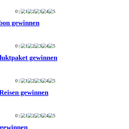
0 |
nbon gewinnen
0 |
duktpaket gewinnen
0 |
 Reisen gewinnen
0 |
 gewinnen