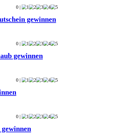
0 |
utschein gewinnen
0 |
laub gewinnen
0 |
innen
0 |
n gewinnen