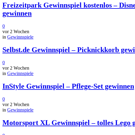
Freizeitpark Gewinnspiel kostenlos – Disn
gewinnen
0
vor 2 Wochen
in
Gewinnspiele
Selbst.de Gewinnspiel – Picknickkorb gew
0
vor 2 Wochen
in
Gewinnspiele
InStyle Gewinnspiel – Pflege-Set gewinnen
0
vor 2 Wochen
in
Gewinnspiele
Motorsport XL Gewinnspiel – tolles Lego 