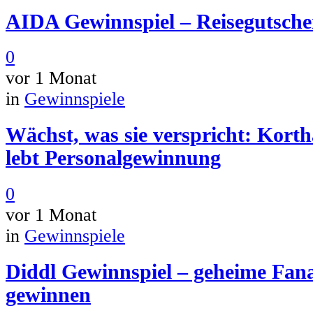
AIDA Gewinnspiel – Reisegutsche
0
vor 1 Monat
in
Gewinnspiele
Wächst, was sie verspricht: Kor
lebt Personalgewinnung
0
vor 1 Monat
in
Gewinnspiele
Diddl Gewinnspiel – geheime Fana
gewinnen